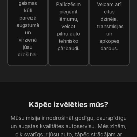
gaismas
Palīdzēsim
Veicam arī
kūli
pieņemt
citus
pareizā
lēmumu,
dzinēja,
augstumā
veicot
transmisijas
un
pilnu auto
un
virzienā
tehnisko
apkopes
jūsu
pārbaudi.
darbus.
drošībai.
Kāpēc izvēlēties mūs?
Mūsu misija ir nodrošināt godīgu, caurspīdīgu
un augstas kvalitātes autoservisu. Mēs zinām,
cik svarīgs ir jūsu auto, tāpēc strādājam ar