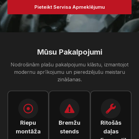
Pieteikt Servisa Apmeklējumu
Mūsu Pakalpojumi
Nodrošinām plašu pakalpojumu klāstu, izmantojot
modernu aprīkojumu un pieredzējušu meistaru
zināšanas.
Riepu
Bremžu
Ritošās
montāža
stends
daļas