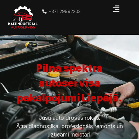
+371 29992203
Pilna spektra
autoservisa
pakalpojumi Liepājā.
Jūsu auto drošās rokās.
Ātra diagnostika, profesionāls remonts un
uzticami meistari.