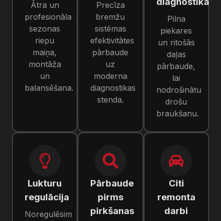
diagnostika
Ātra un
Precīza
profesionāla
bremžu
Pilna
sezonas
sistēmas
piekares
riepu
efektivitātes
un ritošās
maiņa,
pārbaude
daļas
montāža
uz
pārbaude,
un
moderna
lai
balansēšana.
diagnostikas
nodrošinātu
stenda.
drošu
braukšanu.
Lukturu
Pārbaude
Citi
regulācija
pirms
remonta
pirkšanas
darbi
Noregulēsim