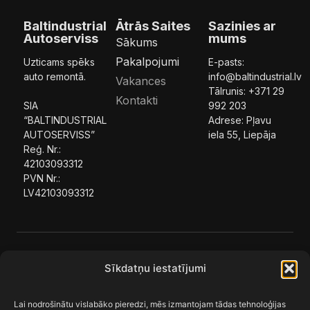
Baltindustrial
Ātrās Saites
Sazinies ar
Autoserviss
mums
Sākums
Pakalpojumi
Uzticams spēks
E-pasts:
auto remontā.
info@baltindustrial.lv
Vakances
Tālrunis:
+371 29
Kontakti
SIA
992 203
“BALTINDUSTRIAL
Adrese: Pļavu
AUTOSERVISS”
iela 55, Liepāja
Reģ. Nr.:
42103093312
PVN Nr.:
LV42103093312
© 2025 SIA “BALTINDUSTRIAL AUTOSERVISS”. Visas
Sīkdatņu iestatījumi
tiesības aizsargātas.
Lai nodrošinātu vislabāko pieredzi, mēs izmantojam tādas tehnoloģijas