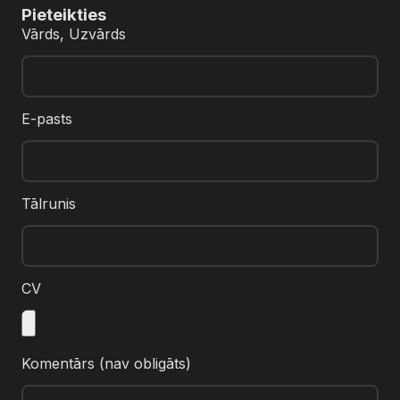
Pieteikties
Vārds, Uzvārds
E-pasts
Tālrunis
CV
Komentārs (nav obligāts)