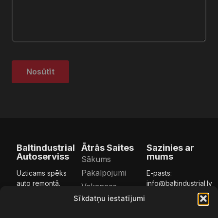
Nosūtīt
Baltindustrial
Ātrās Saites
Sazinies ar
Autoserviss
mums
Sākums
Pakalpojumi
Uzticams spēks
E-pasts:
auto remontā.
info@baltindustrial.lv
Vakances
Tālrunis:
+371 29
Sīkdatņu iestatījumi
Kontakti
SIA
992 203
“BALTINDUSTRIAL
Adrese: Pļavu